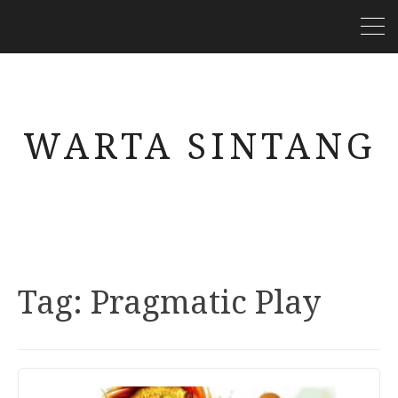
WARTA SINTANG
Tag:
Pragmatic Play