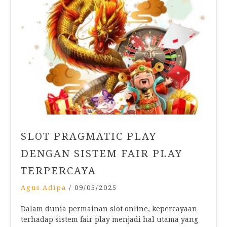
SLOT PRAGMATIC PLAY
DENGAN SISTEM FAIR PLAY
TERPERCAYA
Agus Adipa
/
09/05/2025
Dalam dunia permainan slot online, kepercayaan
terhadap sistem fair play menjadi hal utama yang