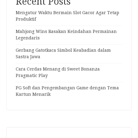
Recent Posts
Mengatur Waktu Bermain Slot Gacor Agar Tetap
Produktif
Mahjong Wins Rasakan Keindahan Permainan
Legendaris
Gerbang Gatotkaca Simbol Keabadian dalam
Sastra Jawa
Cara Cerdas Menang di Sweet Bonanza
Pragmatic Play
PG Soft dan Pengembangan Game dengan Tema
Kartun Menarik