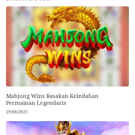
Mahjong Wins Rasakan Keindahan
Permainan Legendaris
29/06/2025