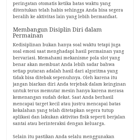
peringatan otomatis ketika batas waktu yang
ditentukan telah habis sehingga Anda bisa segera
beralih ke aktivitas lain yang lebih bermanfaat.
Membangun Disiplin Diri dalam
Permainan
Kedisiplinan bukan hanya soal waktu tetapi juga
soal emosi saat menghadapi hasil permainan yang
bervariasi. Memahami mekanisme pola slot yang
benar akan membuat Anda lebih sadar bahwa
setiap putaran adalah hasil dari algoritma yang
tidak bisa ditebak sepenuhnya. Oleh karena itu
jangan biarkan diri Anda terjebak dalam keinginan
untuk terus memutar mesin hanya karena merasa
kemenangan sudah dekat. Saat Anda berhasil
mencapai target kecil atau justru mencapai batas
kekalahan yang telah ditetapkan segera tutup
aplikasi dan lakukan aktivitas fisik seperti berjalan
santai atau berinteraksi dengan keluarga.
Selain itu pastikan Anda selalu menggunakan